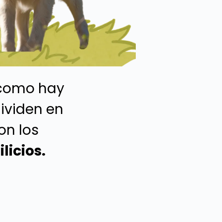
 como hay
dividen en
on los
licios.