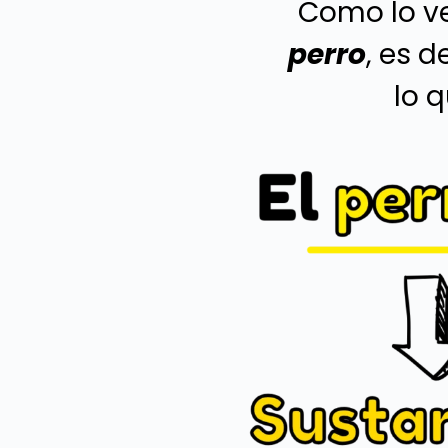
Como lo v
perro
, es d
lo 