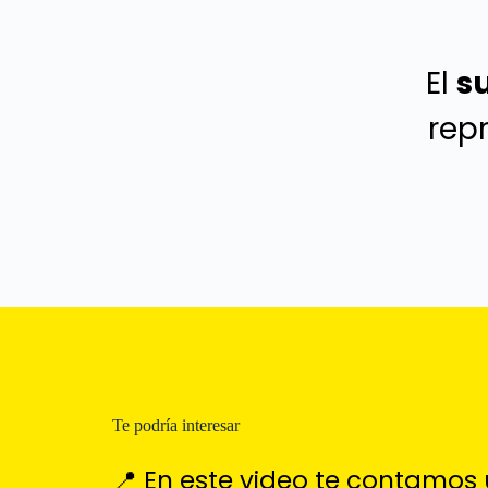
El
s
rep
Te podría interesar
📍 En este video te contamo