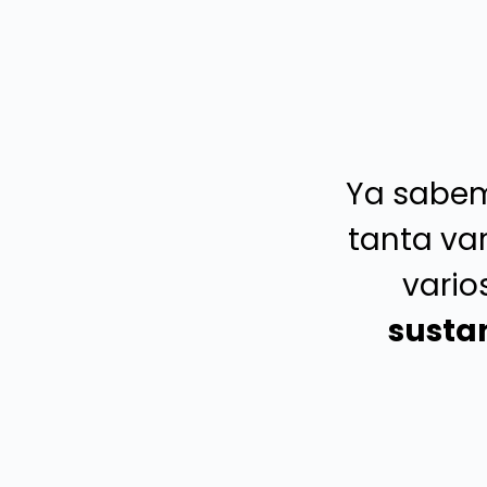
Ya sabem
tanta var
vario
sustan