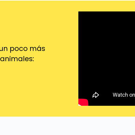
s un poco más
s animales: