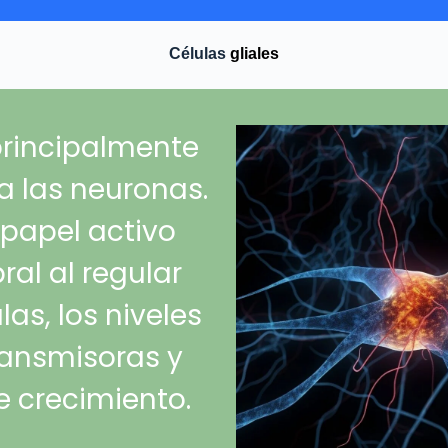
Células
gliales
 principalmente
a las neuronas.
apel activo
al al regular
as, los niveles
ransmisoras y
e crecimiento.