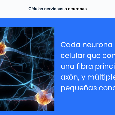
Células nerviosas
o neuronas
Cada neurona 
celular que con
una fibra prin
axón, y múltip
pequeñas cono