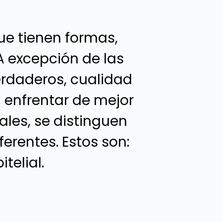
e tienen formas,
A excepción de las
erdaderos, cualidad
 enfrentar de mejor
les, se distinguen
erentes. Estos son:
telial.