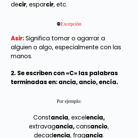
de
cir
, espar
cir
, etc.
⛔
Excepción
Asir:
Significa tomar o agarrar a
alguien o algo, especialmente con las
manos.
2.
Se escriben con «C» las palabras
terminadas en: ancia, ancio, encía.
Por ejemplo:
Const
ancia
, excel
encia,
extravag
ancia,
cans
ancio
,
decad
encia
, frag
ancia
.