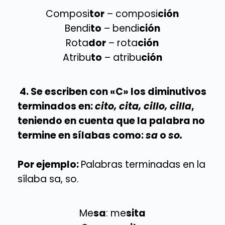
Composi
tor
– composi
ción
Bendi
to
– bendi
ción
Rota
dor
– rota
ción
Atribu
to
– atribu
ción
4. Se escriben con «C» los diminutivos
terminados en:
cito, cita, cillo, cilla
,
teniendo en cuenta que la palabra no
termine en sílabas como:
sa
o
so.
Por ejemplo:
Palabras terminadas en la
sílaba sa, so.
Me
sa
: me
sita