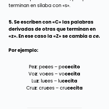
terminan en sílaba con «s».
5. Se escriben con «C» las palabras
derivadas de otras que terminan en
«z». En ese caso la «Z» se cambia a
ce
.
Por ejemplo:
Pe
z
: pe
c
es – pe
cecito
Vo
z
: vo
c
es – vo
cecita
Lu
z
: lu
c
es – lu
cecita
Cru
z
: cru
c
es – cru
cecita