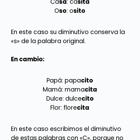
Ca
sa
: ca
sita
O
so
: o
sito
En este caso su diminutivo conserva la
«s» de la palabra original.
En cambio:
Papá: papa
cito
Mamá: mama
cita
Dulce: dulce
cito
Flor: flore
cita
En este caso escribimos el diminutivo
de estas palabras con «C», porque no