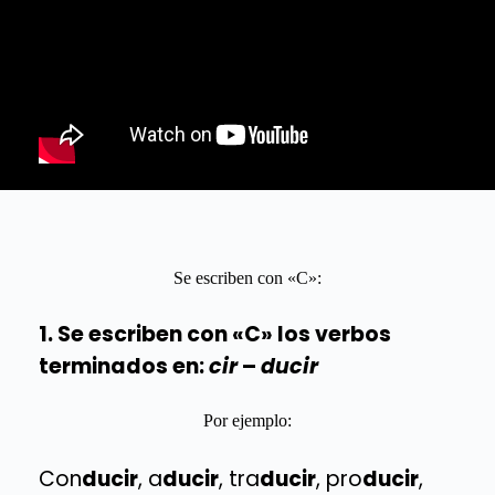
Se escriben con «C»:
1. Se escriben con «C» los verbos
terminados en:
cir
–
ducir
Por ejemplo:
Con
ducir
, a
ducir
, tra
ducir
, pro
ducir
,